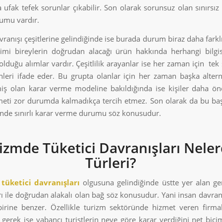
a ufak tefek sorunlar çıkabilir. Son olarak sorunsuz olan sınırsız
umu vardır.
vranışı çeşitlerine gelindiğinde ise burada durum biraz daha farkl
imi bireylerin doğrudan alacağı ürün hakkında herhangi bilg
lduğu alımlar vardır. Çeşitlilik arayanlar ise her zaman için tek 
leri ifade eder. Bu grupta olanlar için her zaman başka alterna
miş olan karar verme modeline bakıldığında ise kişiler daha önc
eti zor durumda kalmadıkça tercih etmez. Son olarak da bu başlı
içinde sınırlı karar verme durumu söz konusudur.
izmde Tüketici Davranışları Neler
Türleri?
tüketici davranışları
olgusuna gelindiğinde üstte yer alan gen
rı ile doğrudan alakalı olan bağ söz konusudur. Yani insan davranı
birine benzer. Özellikle turizm sektöründe hizmet veren firma
i gerek ise yabancı turistlerin neye göre karar verdiğini net biç