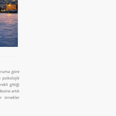
duruma göre
 psikolojik
kli gittiği
desine artık
r örnekler