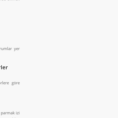
urumlar yer
rler
örlere göre
 parmak izi