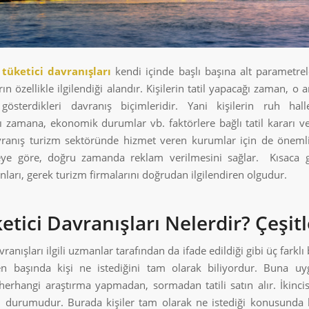
tüketici davranışları
kendi içinde başlı başına alt parametrel
ın özellikle ilgilendiği alandır. Kişilerin tatil yapacağı zaman, o
 gösterdikleri davranış biçimleridir. Yani kişilerin ruh halle
ı zamana, ekonomik durumlar vb. faktörlere bağlı tatil kararı ve
ranış turizm sektöründe hizmet veren kurumlar için de öneml
eye göre, doğru zamanda reklam verilmesini sağlar. Kısaca g
nları, gerek turizm firmalarını doğrudan ilgilendiren olgudur.
etici Davranışları Nelerdir? Çeşitl
vranışları ilgili uzmanlar tarafından da ifade edildiği gibi üç farklı
en başında kişi ne istediğini tam olarak biliyordur. Buna uy
erhangi araştırma yapmadan, sormadan tatili satın alır. İkincisi 
 durumudur. Burada kişiler tam olarak ne istediği konusunda k