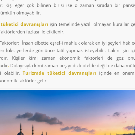
ir: Kişi eğer çok bilinen birisi ise o zaman sıradan bir pansi
ümkün olmayabilir.
tüketici davranışları
işin temelinde yazılı olmayan kurallar ç
faktörlerden fazlası ile etkilenir.
Faktörler:
İnsan elbette eşref-i mahluk olarak en iyi şeyleri hak 
en lüks yerlerde gönlünce tatil yapmak isteyebilir. Lakin işin iç
ardır. Kişiler kimi zaman ekonomik faktörleri de göz ö
adır
.
Dolayısıyla kimi zaman beş yıldızlı otelde değil de daha müt
hi olabilir.
Turizmde
tüketici davranışları
içinde en önemli
konomik faktörler gelir.