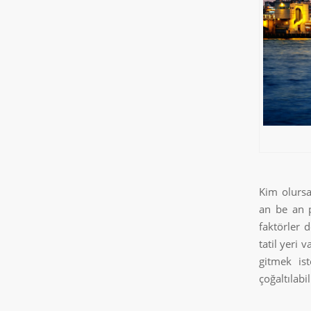
Kim olursa
an be an p
faktörler 
tatil yeri 
gitmek is
çoğaltılabil