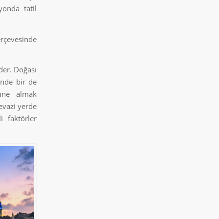
yonda tatil
erçevesinde
eder. Doğası
inde bir de
nüne almak
evazi yerde
 faktörler