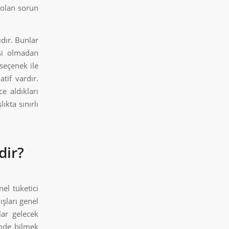
 olan sorun
ıdır. Bunlar
isi olmadan
seçenek ile
tif vardır.
e aldıkları
kta sınırlı
dir?
el tüketici
şları genel
lar gelecek
imde bilmek