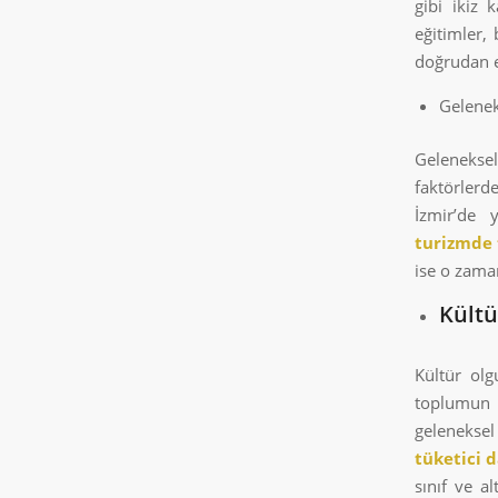
gibi ikiz 
eğitimler,
doğrudan e
Gelenek
Gelenekse
faktörlerd
İzmir’de y
turizmde
ise o zaman
Kültü
Kültür olg
toplumun 
geleneksel
tüketici d
sınıf ve a