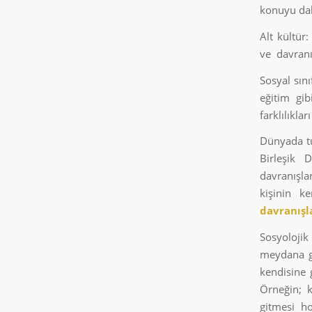
konuyu daha
Alt kültür
ve davranı
Sosyal sın
eğitim gi
farklılıklar
Dünyada tu
Birleşik D
davranışlar
kişinin k
davranışl
Sosyolojik
meydana gel
kendisine 
Örneğin; k
gitmesi h