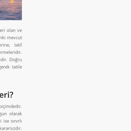
eri olan ve
 anki mevcut
rine, tatil
rmeleridir.
idir. Doğru
erek tatile
eri?
 biçimdedir.
gun olarak
ise sınırlı
ararsızdır.