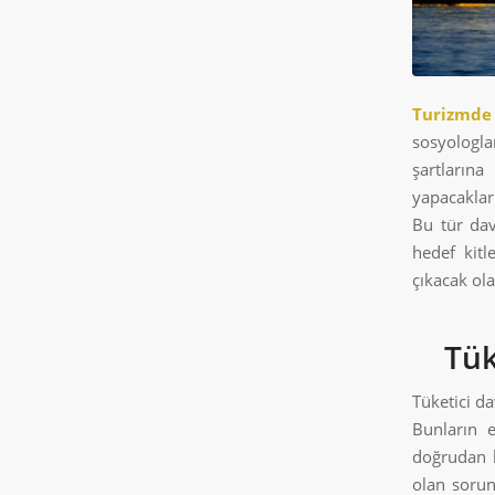
Turizmde
sosyologlar
şartlarına
yapacaklar
Bu tür dav
hedef kitl
çıkacak ola
Tük
Tüketici da
Bunların 
doğrudan h
olan sorun