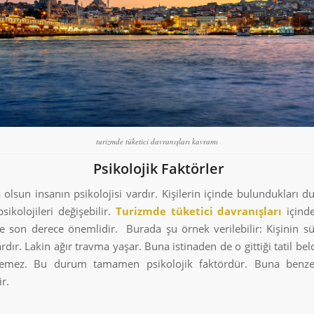
turizmde tüketici davranışları kavramı
Psikolojik Faktörler
 olsun insanın psikolojisi vardır. Kişilerin içinde bulundukları 
sikolojileri değişebilir.
Turizmde
tüketici davranışları
içinde
de son derece önemlidir. Burada şu örnek verilebilir: Kişinin süre
vardır. Lakin ağır travma yaşar. Buna istinaden de o gittiği tatil bel
temez. Bu durum tamamen psikolojik faktördür. Buna benze
ir.