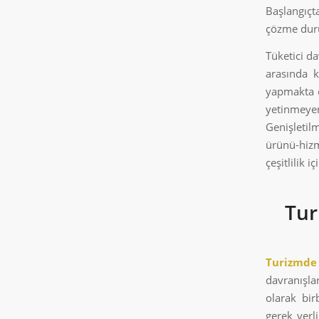
Başlangıçt
çözme dur
Tüketici da
arasında k
yapmakta o
yetinmeyen
Genişletil
ürünü-hizm
çeşitlilik 
Tur
Turizmde
davranışla
olarak bir
gerek yerl