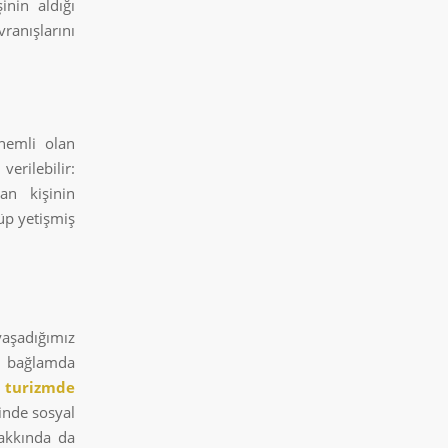
inin aldığı
ranışlarını
nemli olan
erilebilir:
yan kişinin
üp yetişmiş
yaşadığımız
u bağlamda
e
turizmde
çinde sosyal
hakkında da