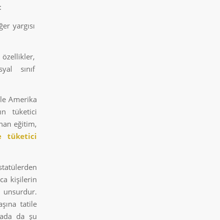
:
ğer yargısı
özellikler,
syal sınıf
kle Amerika
ın tüketici
ınan eğitim,
e
tüketici
statülerden
ca kişilerin
n unsurdur.
şına tatile
tada da şu