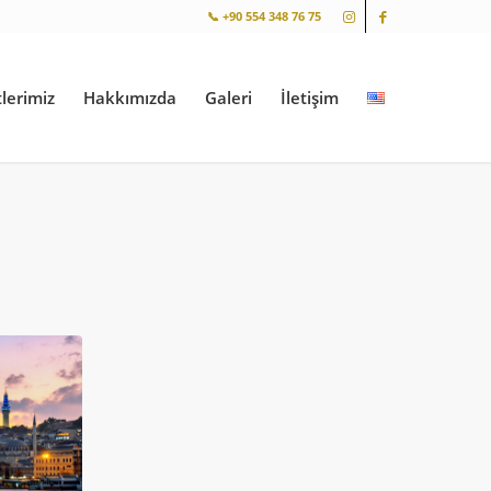
📞 +90 554 348 76 75
lerimiz
Hakkımızda
Galeri
İletişim