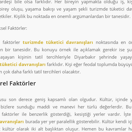
kardeşi bile olsa farklıdır. Her bireyin yapmakta olduğu iş, kiş
 birey oluşu, yaşama bakışı ve yaşam şekli turizmde tüketici dav
tkiler. Kişilik bu noktada en önemli argümanlardan bir tanesidir.
sel Faktörler:
l faktörler
turizmde
tüketici davranışları
noktasında en ö
en bir tanesidir. Bu konuyu örnek ile açıklamak gerekir ise şu v
aşayan kişinin tatil tercihleriyle Diyarbakır şehrinde yaşa
tüketici davranışları
farklıdır. Kişi eğer feodal toplumda büyüy
 çok daha farklı tatil tercihleri olacaktır.
rel Faktörler
usu son derece geniş kapsamlı olan olgudur. Kültür, içinde 
bizlere sunduğu maddi ve manevi her türlü değerlerdir. B
 faktörler ile benzerlik gösterdiği, kesiştiği yerler vardır. İşt
avranışları
burada yer yer paralellik gösterebilir. Kültür kendi i
lt kültür olarak iki alt başlıktan oluşur. Hemen bu kavramlar 