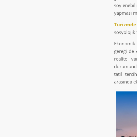
söylenebil
yapması m
Turizmde
sosyolojik 
Ekonomik 
gereği de 
realite v
durumund
tatil terci
arasında e