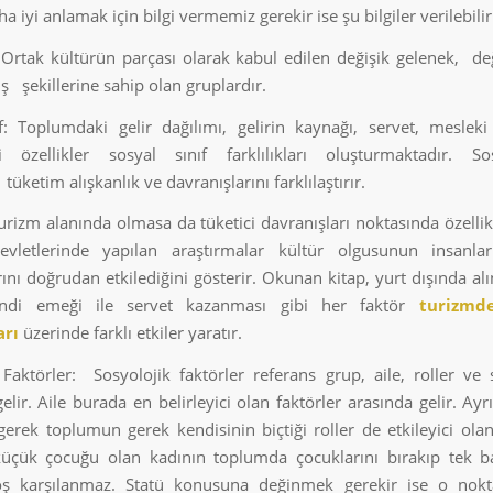
 iyi anlamak için bilgi vermemiz gerekir ise şu bilgiler verilebilir
: Ortak kültürün parçası olarak kabul edilen değişik gelenek, de
ş şekillerine sahip olan gruplardır.
ıf: Toplumdaki gelir dağılımı, gelirin kaynağı, servet, mesleki 
bi özellikler sosyal sınıf farklılıkları oluşturmaktadır. So
ı tüketim alışkanlık ve davranışlarını farklılaştırır.
rizm alanında olmasa da tüketici davranışları noktasında özelli
evletlerinde yapılan araştırmalar kültür olgusunun insanlar
ını doğrudan etkilediğini gösterir. Okunan kitap, yurt dışında al
endi emeği ile servet kazanması gibi her faktör
turizmd
arı
üzerinde farklı etkiler yaratır.
 Faktörler: Sosyolojik faktörler referans grup, aile, roller ve 
ir. Aile burada en belirleyici olan faktörler arasında gelir. Ayrı
gerek toplumun gerek kendisinin biçtiği roller de etkileyici ola
üçük çocuğu olan kadının toplumda çocuklarını bırakıp tek ba
oş karşılanmaz. Statü konusuna değinmek gerekir ise o nok